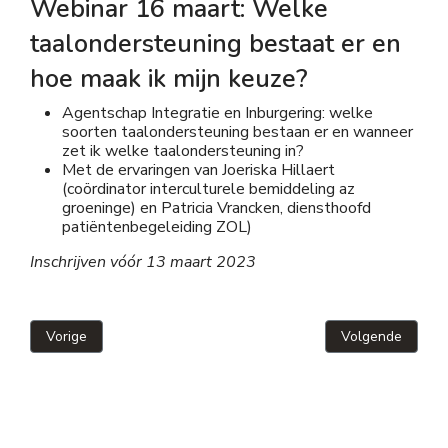
Webinar 16 maart:
Welke
taalondersteuning bestaat er en
hoe maak ik mijn keuze?
Agentschap Integratie en Inburgering: welke
soorten taalondersteuning bestaan er en wanneer
zet ik welke taalondersteuning in?
Met de ervaringen van Joeriska Hillaert
(coördinator interculturele bemiddeling az
groeninge) en Patricia Vrancken, diensthoofd
patiëntenbegeleiding ZOL)
Inschrijven vóór 13 maart 2023
Vorig artikel: Wat gebeurt er met je domicilieadres als je in
Volgende artikel
Vorige
Volgende