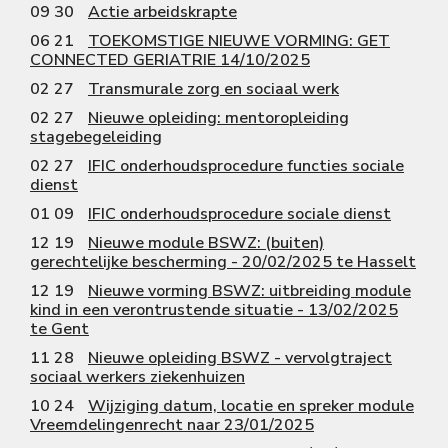
09 30
Actie arbeidskrapte
06 21
TOEKOMSTIGE NIEUWE VORMING: GET
CONNECTED GERIATRIE 14/10/2025
02 27
Transmurale zorg en sociaal werk
02 27
Nieuwe opleiding: mentoropleiding
stagebegeleiding
02 27
IFIC onderhoudsprocedure functies sociale
dienst
01 09
IFIC onderhoudsprocedure sociale dienst
12 19
Nieuwe module BSWZ: (buiten)
gerechtelijke bescherming - 20/02/2025 te Hasselt
12 19
Nieuwe vorming BSWZ: uitbreiding module
kind in een verontrustende situatie - 13/02/2025
te Gent
11 28
Nieuwe opleiding BSWZ - vervolgtraject
sociaal werkers ziekenhuizen
10 24
Wijziging datum, locatie en spreker module
Vreemdelingenrecht naar 23/01/2025