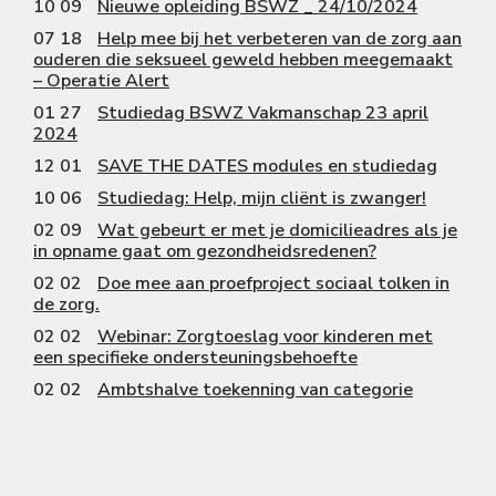
10 09
Nieuwe opleiding BSWZ _ 24/10/2024
07 18
Help mee bij het verbeteren van de zorg aan
ouderen die seksueel geweld hebben meegemaakt
– Operatie Alert
01 27
Studiedag BSWZ Vakmanschap 23 april
2024
12 01
SAVE THE DATES modules en studiedag
10 06
Studiedag: Help, mijn cliënt is zwanger!
02 09
Wat gebeurt er met je domicilieadres als je
in opname gaat om gezondheidsredenen?
02 02
Doe mee aan proefproject sociaal tolken in
de zorg.
02 02
Webinar: Zorgtoeslag voor kinderen met
een specifieke ondersteuningsbehoefte
02 02
Ambtshalve toekenning van categorie