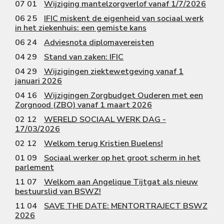
07 01
Wijziging mantelzorgverlof vanaf 1/7/2026
06 25
IFIC miskent de eigenheid van sociaal werk
in het ziekenhuis: een gemiste kans
06 24
Adviesnota diplomavereisten
04 29
Stand van zaken: IFIC
04 29
Wijzigingen ziektewetgeving vanaf 1
januari 2026
04 16
Wijzigingen Zorgbudget Ouderen met een
Zorgnood (ZBO) vanaf 1 maart 2026
02 12
WERELD SOCIAAL WERK DAG -
17/03/2026
02 12
Welkom terug Kristien Buelens!
01 09
Sociaal werker op het groot scherm in het
parlement
11 07
Welkom aan Angelique Tijtgat als nieuw
bestuurslid van BSWZ!
11 04
SAVE THE DATE: MENTORTRAJECT BSWZ
2026