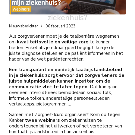
taalbijstandsbeleid in mijn
ziekenhuis?
Nieuwsberichten
06 februari 2023
Als zorgverlener moet je de taalbarrière wegnemen
om
kwaliteitsvolle en veilige zorg
te kunnen
bieden. Enkel als je elkaar goed begrijpt, kun je de
juiste diagnose stellen en de patiënt informeren in het
kader van de wet patiëntenrechten.
Een transparant en duidelijk taalbijstandsbeleid
in je ziekenhuis zorgt ervoor dat zorgverleners de
juiste hulpmiddelen kunnen inzetten om de
communicatie vlot te laten lopen.
Dat kan gaan
over een intercultureel bemiddelaar, sociaal tolk,
informele tolken, anderstalige personeelsleden,
vertaalapps, pictogrammen …
Samen met Zorgnet-Icuro organiseert Kom op tegen
Kanker
twee webinars
om ziekenhuizen te
ondersteunen bij het uitwerken of het verbeteren van
hun taalbijstandsbeleid in hun ziekenhuis.