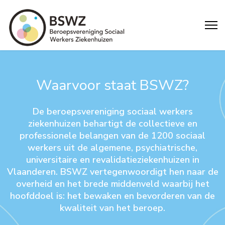
Waarvoor staat BSWZ?
De beroepsvereniging sociaal werkers
ziekenhuizen behartigt de collectieve en
professionele belangen van de 1200 sociaal
werkers uit de algemene, psychiatrische,
universitaire en revalidatieziekenhuizen in
Vlaanderen. BSWZ vertegenwoordigt hen naar de
overheid en het brede middenveld waarbij het
hoofddoel is: het bewaken en bevorderen van de
kwaliteit van het beroep.