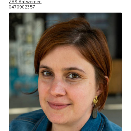
ZAS Antwerpen
0470902357