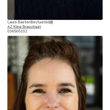
Laura Baeten
Bestuurslid
AZ Klina Brasschaat
036505102